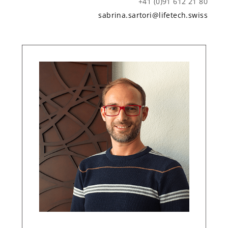
+41 (0)91 612 21 80
sabrina.sartori@lifetech.swiss