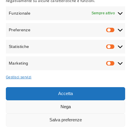
negativamente su alcune caratteristiche e funzioni.
PROJECT 6947
Cancelli scorrevoli
Funzionale
Sempre attivo
Preferenze
PREFEREN
Statistiche
STATISTICH
Marketing
MARKETIN
Gestisci servizi
Accetta
Nega
PROJECT 6380
Salva preferenze
Cancelli scorrevoli