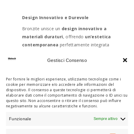
Design Innovativo e Durevole
Bronzite unisce un
design innovativo a
materiali duraturi
, offrendo
un’estetica
contemporanea
perfettamente integrata
con l’ambiente. Ogni dettaglio è progettato
Gestisci Consenso
per garantire
qualità e longevità
.
Per fornire le migliori esperienze, utilizziamo tecnologie come i
cookie per memorizzare e/o accedere alle informazioni del
dispositivo. Il consenso a queste tecnologie ci permetterà di
elaborare dati come il comportamento di navigazione o ID unici su
questo sito. Non acconsentire o ritirare il consenso può influire
negativamente su alcune caratteristiche e funzioni.
/
Funzionale
Sempre attivo
ARMONIA