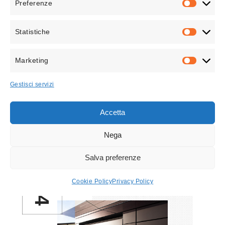
Preferenze
PREFEREN
Statistiche
STATISTICH
Marketing
MARKETIN
Gestisci servizi
Armonia Visiva e Gioco di Ombre
Le facciate di Bronzite si distinguono per
Accetta
l’armonia visiva
, creata da un raffinato
gioco di colori e ombre che conferisce una
Nega
personalità unica all’edificio.
Salva preferenze
Cookie Policy
Privacy Policy