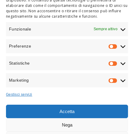
dispositivo. Il consenso a queste tecnologie ci permetterà di
elaborare dati come il comportamento di navigazione o ID unici su
questo sito. Non acconsentire o ritirare il consenso può influire
negativamente su alcune caratteristiche e funzioni.
/
ARMONIA VISIVA
Funzionale
Sempre attivo
Preferenze
PREFEREN
Statistiche
STATISTICH
Marketing
MARKETIN
Gestisci servizi
Geometrie Moderne e Contrasti
Accetta
Eleganti
L’illuminazione enfatizza la
continuità
Nega
architettonica
, integrando gli elementi