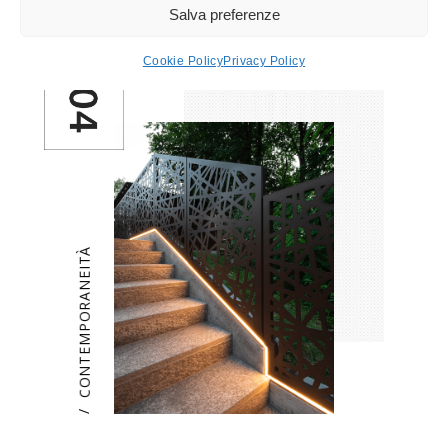
Salva preferenze
che valorizzano materiali e spazi.
Cookie Policy
Privacy Policy
CONTEMPORANEITÀ
/