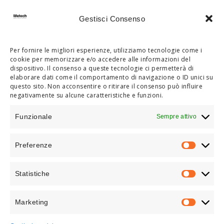
Gestisci Consenso
Per fornire le migliori esperienze, utilizziamo tecnologie come i
cookie per memorizzare e/o accedere alle informazioni del
dispositivo. Il consenso a queste tecnologie ci permetterà di
elaborare dati come il comportamento di navigazione o ID unici su
questo sito. Non acconsentire o ritirare il consenso può influire
negativamente su alcune caratteristiche e funzioni.
CANCELLI
Funzionale
Sempre attivo
SCORREVOLI
Preferenze
PREFEREN
Ampie larghezze di passaggio,
maggiore flessibilità nella
Statistiche
progettazione e ingombri ridotti.
STATISTIC
Marketing
MARKETIN
SCOPRI DI PIÙ