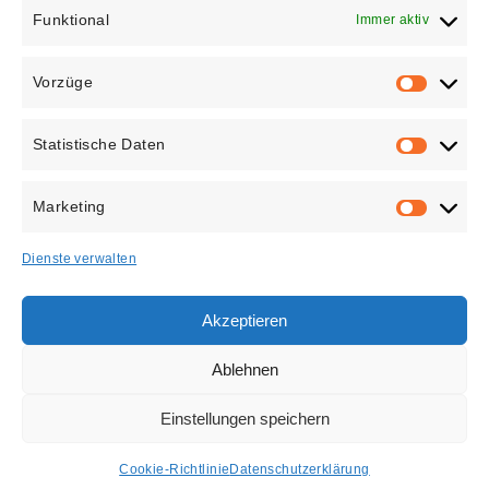
Funktional
Immer aktiv
Vorzüge
VORZÜGE
Statistische Daten
STATISTISC
DATEN
Marketing
MARKETIN
Dienste verwalten
Akzeptieren
PROJECT 5424
Ablehnen
Flügeltore
Einstellungen speichern
Cookie-Richtlinie
Datenschutzerklärung