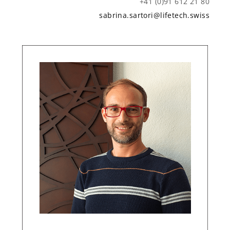
+41 (0)91 612 21 80
sabrina.sartori@lifetech.swiss