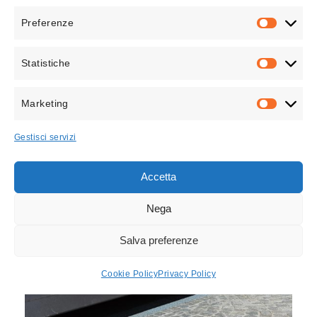
Preferenze
PREFEREN
Statistiche
STATISTICH
Marketing
MARKETIN
Gestisci servizi
Accetta
PROJECT 6896
Porte garage basculanti
Nega
Salva preferenze
Cookie Policy
Privacy Policy