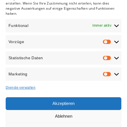
Wir sind Mitglied der Interessengemeinschaft Tore,
erstellen. Wenn Sie Ihre Zustimmung nicht erteilen, kann dies
negative Auswirkungen auf einige Eigenschaften und Funktionen
Antriebe und Türen (IGTAT).
haben.
Funktional
Immer aktiv
Vorzüge
VORZÜGE
Statistische Daten
STATISTISC
DATEN
Marketing
MARKETIN
Dienste verwalten
Akzeptieren
Wir sind Mitglied von AM Suisse, dem Schweizerischen
Arbeitgeberverband für Metallbau, Landtechnik und
Ablehnen
Hufschmiede.