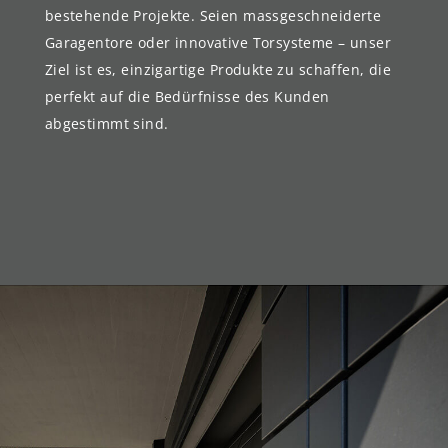
bestehende Projekte. Seien massgeschneiderte
Garagentore oder innovative Torsysteme – unser
Ziel ist es, einzigartige Produkte zu schaffen, die
perfekt auf die Bedürfnisse des Kunden
abgestimmt sind.