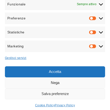
Funzionale
Sempre attivo
Preferenze
PREFEREN
Statistiche
STATISTICH
Marketing
MARKETIN
Gestisci servizi
Accetta
Nega
PROJECT 5424
Cancelli a battente
Salva preferenze
Cookie Policy
Privacy Policy